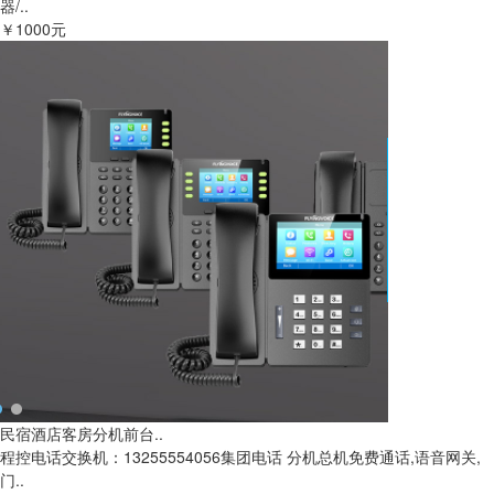
器/..
￥1000元
民宿酒店客房分机前台..
程控电话交换机：13255554056集团电话 分机总机免费通话,语音网关,
门..