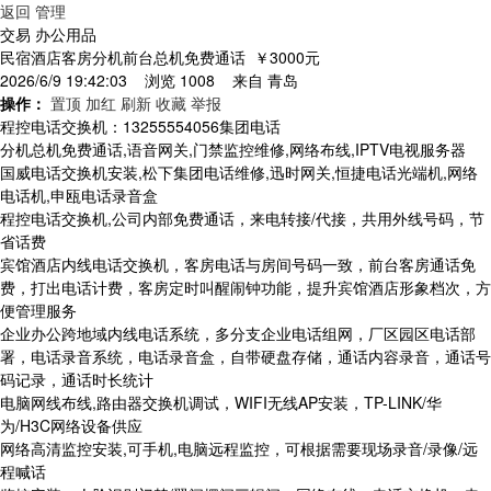
返回
管理
交易 办公用品
民宿酒店客房分机前台总机免费通话
￥3000元
2026/6/9 19:42:03 浏览 1008 来自
青岛
操作：
置顶
加红
刷新
收藏
举报
程控电话交换机：13255554056集团电话
分机总机免费通话,语音网关,门禁监控维修,网络布线,IPTV电视服务器
国威电话交换机安装,松下集团电话维修,迅时网关,恒捷电话光端机,网络
电话机,申瓯电话录音盒
程控电话交换机,公司内部免费通话，来电转接/代接，共用外线号码，节
省话费
宾馆酒店内线电话交换机，客房电话与房间号码一致，前台客房通话免
费，打出电话计费，客房定时叫醒闹钟功能，提升宾馆酒店形象档次，方
便管理服务
企业办公跨地域内线电话系统，多分支企业电话组网，厂区园区电话部
署，电话录音系统，电话录音盒，自带硬盘存储，通话内容录音，通话号
码记录，通话时长统计
电脑网线布线,路由器交换机调试，WIFI无线AP安装，TP-LINK/华
为/H3C网络设备供应
网络高清监控安装,可手机,电脑远程监控，可根据需要现场录音/录像/远
程喊话