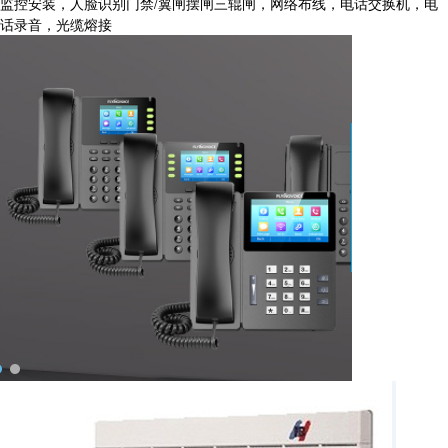
监控安装，人脸识别门禁/翼闸摆闸三辊闸，网络布线，电话交换机，电
话录音，光缆熔接