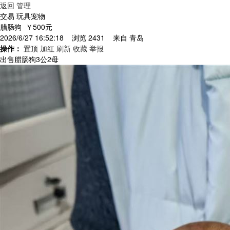
返回
管理
交易 玩具宠物
腊肠狗
￥500元
2026/6/27 16:52:18 浏览 2431 来自
青岛
操作：
置顶
加红
刷新
收藏
举报
出售腊肠狗3公2母