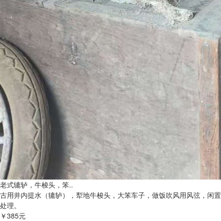
老式辘轳，牛梭头，笨..
古用井内提水（辘轳），犁地牛梭头，大笨车子，做饭吹风用风弦，闲置
处理。
￥385元