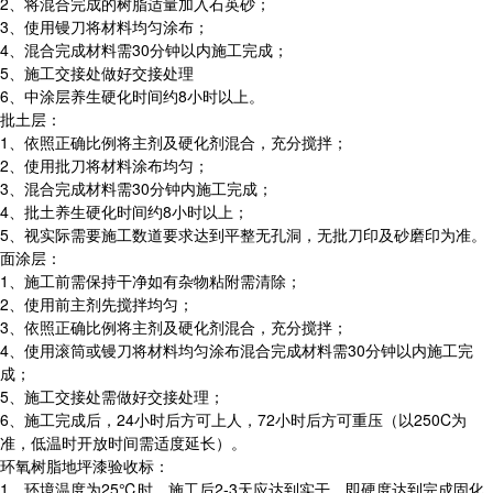
2、将混合完成的树脂适量加入石英砂；
3、使用镘刀将材料均匀涂布；
4、混合完成材料需30分钟以内施工完成；
5、施工交接处做好交接处理
6、中涂层养生硬化时间约8小时以上。
批土层：
1、依照正确比例将主剂及硬化剂混合，充分搅拌；
2、使用批刀将材料涂布均匀；
3、混合完成材料需30分钟内施工完成；
4、批土养生硬化时间约8小时以上；
5、视实际需要施工数道要求达到平整无孔洞，无批刀印及砂磨印为准。
面涂层：
1、施工前需保持干净如有杂物粘附需清除；
2、使用前主剂先搅拌均匀；
3、依照正确比例将主剂及硬化剂混合，充分搅拌；
4、使用滚筒或镘刀将材料均匀涂布混合完成材料需30分钟以内施工完
成；
5、施工交接处需做好交接处理；
6、施工完成后，24小时后方可上人，72小时后方可重压（以250C为
准，低温时开放时间需适度延长）。
环氧树脂地坪漆验收标：
1、环境温度为25℃时，施工后2-3天应达到实干，即硬度达到完成固化