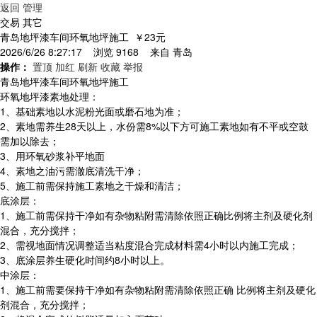
返回
管理
交易 其它
青岛地坪漆车间环氧地坪施工
￥23元
2026/6/26 8:27:17 浏览 9168 来自
青岛
操作：
置顶
加红
刷新
收藏
举报
青岛地坪漆车间环氧地坪施工
环氧地坪漆素地处理：
1、基础素地以水泥粉光面或磨石地为准；
2、素地需养生28天以上，水份需8%以下方可施工素地如有不平或空鼓
需加以除去；
3、用环氧砂浆补平地面
4、素地之油污需澈底清洗干净；
5、施工前需保持施工素地之干燥和清洁；
底涂层：
1、施工前需保持干净如有杂物粘附需清除依照正确比例将主剂及硬化剂
混合，充分搅拌；
2、需视地面情况调整适当粘度混合完成材料需4小时以内施工完成；
3、底涂层养生硬化时间约8小时以上。
中涂层：
1、施工前需要保持干净如有杂物粘附需清除依照正确 比例将主剂及硬化
剂混合，充分搅拌；