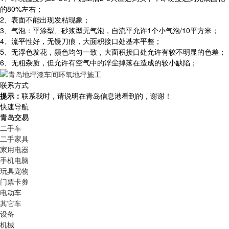
的80%左右；
2、表面不能出现发粘现象；
3、气泡：平涂型、砂浆型无气泡，自流平允许1个小气泡/10平方米；
4、流平性好，无镘刀痕，大面积接口处基本平整；
5、无浮色发花，颜色均匀一致，大面积接口处允许有较不明显的色差；
6、无粗杂质，但允许有空气中的浮尘掉落在造成的较小缺陷；
联系方式
提示：
联系我时，请说明在青岛信息港看到的，谢谢！
快速导航
青岛交易
二手车
二手家具
家用电器
手机电脑
玩具宠物
门票卡券
电动车
其它车
设备
机械